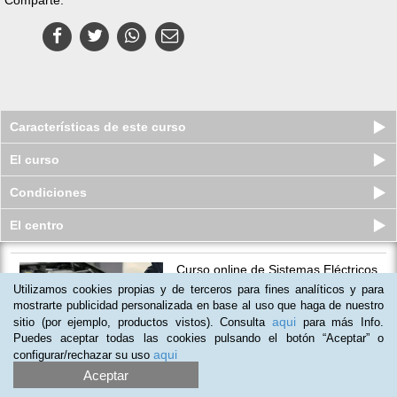
Características de este curso
El curso
Condiciones
El centro
Curso online de Sistemas Eléctricos
Auxiliares del Vehículo
Utilizamos cookies propias y de terceros para fines analíticos y para
Plazas limitadas
mostrarte publicidad personalizada en base al uso que haga de nuestro
39
€
150
€
aqui
sitio (por ejemplo, productos vistos). Consulta
para más Info.
Puedes aceptar todas las cookies pulsando el botón “Aceptar” o
aqui
configurar/rechazar su uso
Aceptar