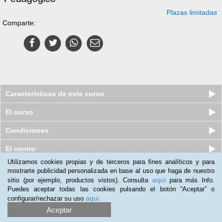
Plazas limitadas
Comparte:
Características de este curso
El curso
Condiciones
El centro
Utilizamos cookies propias y de terceros para fines analíticos y para
mostrarte publicidad personalizada en base al uso que haga de nuestro
Curso online de Monitor de
aqui
sitio (por ejemplo, productos vistos). Consulta
para más Info.
Mindfulness
Puedes aceptar todas las cookies pulsando el botón “Aceptar” o
Plazas agotadas
19
€
aqui
configurar/rechazar su uso
199
€
Aceptar