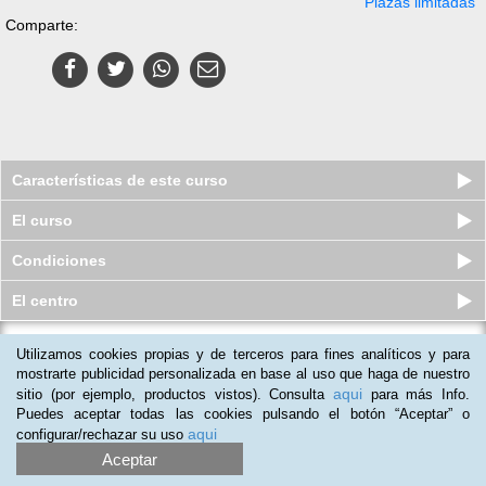
Plazas limitadas
Comparte:
Características de este curso
El curso
Condiciones
El centro
Utilizamos cookies propias y de terceros para fines analíticos y para
Curso online de Excel Aplicado a la
Banca Online
mostrarte publicidad personalizada en base al uso que haga de nuestro
aqui
sitio (por ejemplo, productos vistos). Consulta
para más Info.
Plazas limitadas
35
€
49
€
Puedes aceptar todas las cookies pulsando el botón “Aceptar” o
aqui
configurar/rechazar su uso
Aceptar