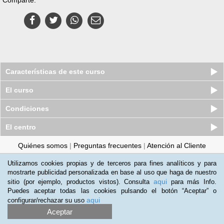
Características de este curso
El curso
Condiciones
El centro
Quiénes somos
|
Preguntas frecuentes
|
Atención al Cliente
Promociona tu negocio
|
Programa de Afiliación
Utilizamos cookies propias y de terceros para fines analíticos y para
mostrarte publicidad personalizada en base al uso que haga de nuestro
2012-2026 Aprendum
aqui
sitio (por ejemplo, productos vistos). Consulta
para más Info.
LLámanos:
Puedes aceptar todas las cookies pulsando el botón “Aceptar” o
aqui
configurar/rechazar su uso
+34 91 989 0489
Aceptar
Condiciones de uso
|
Política de privacidad