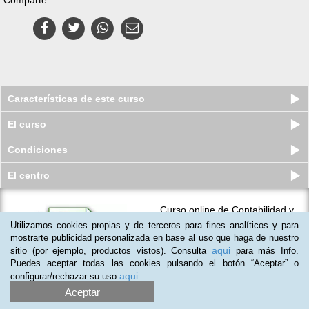
Características de este curso
El curso
Condiciones
El centro
Curso online de Contabilidad y
Facturación con Excel
Utilizamos cookies propias y de terceros para fines analíticos y para
Plazas agotadas
mostrarte publicidad personalizada en base al uso que haga de nuestro
39
€
150
€
aqui
sitio (por ejemplo, productos vistos). Consulta
para más Info.
Puedes aceptar todas las cookies pulsando el botón “Aceptar” o
aqui
configurar/rechazar su uso
(
2
)
Aceptar