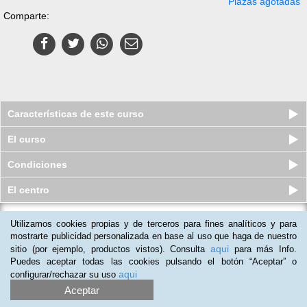
Plazas agotadas
Comparte:
Características de este curso
El curso
Condiciones
El centro
Utilizamos cookies propias y de terceros para fines analíticos y para
Marketing en Redes Sociales e
Implantación de Negocio Electrónico
mostrarte publicidad personalizada en base al uso que haga de nuestro
aqui
sitio (por ejemplo, productos vistos). Consulta
para más Info.
Plazas limitadas
69
€
69
€
Puedes aceptar todas las cookies pulsando el botón “Aceptar” o
aqui
configurar/rechazar su uso
Aceptar