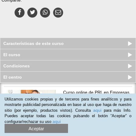
Características de este curso
El curso
Condiciones
El centro
Curso online de PRL en Empresas
de Limpieza y Primeros Auxilio...
Utilizamos cookies propias y de terceros para fines analíticos y para
Plazas limitadas
mostrarte publicidad personalizada en base al uso que haga de nuestro
99
€
129
€
aqui
sitio (por ejemplo, productos vistos). Consulta
para más Info.
Puedes aceptar todas las cookies pulsando el botón “Aceptar” o
aqui
configurar/rechazar su uso
Aceptar