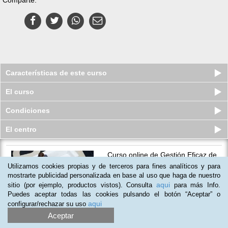
Características de este curso
El curso
Condiciones
El centro
Curso online de Gestión Eficaz de
Reuniones
Utilizamos cookies propias y de terceros para fines analíticos y para
Plazas limitadas
mostrarte publicidad personalizada en base al uso que haga de nuestro
10
€
29
€
aqui
sitio (por ejemplo, productos vistos). Consulta
para más Info.
Puedes aceptar todas las cookies pulsando el botón “Aceptar” o
aqui
configurar/rechazar su uso
Aceptar