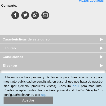
Plazas agotadas
Comparte:
Características de este curso
El curso
Condiciones
El centro
Utilizamos cookies propias y de terceros para fines analíticos y para
Curso online de Alzheimer: Atención
Integral
mostrarte publicidad personalizada en base al uso que haga de nuestro
aqui
sitio (por ejemplo, productos vistos). Consulta
para más Info.
Plazas limitadas
75
€
89
€
Puedes aceptar todas las cookies pulsando el botón “Aceptar” o
aqui
configurar/rechazar su uso
Aceptar