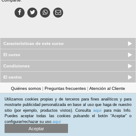
Características de este curso
El curso
Condiciones
El centro
Quiénes somos
|
Preguntas frecuentes
|
Atención al Cliente
Promociona tu negocio
|
Programa de Afiliación
Utilizamos cookies propias y de terceros para fines analíticos y para
mostrarte publicidad personalizada en base al uso que haga de nuestro
2012-2026 Aprendum
aqui
sitio (por ejemplo, productos vistos). Consulta
para más Info.
LLámanos:
Puedes aceptar todas las cookies pulsando el botón “Aceptar” o
aqui
configurar/rechazar su uso
+34 91 989 0489
Aceptar
Condiciones de uso
|
Política de privacidad